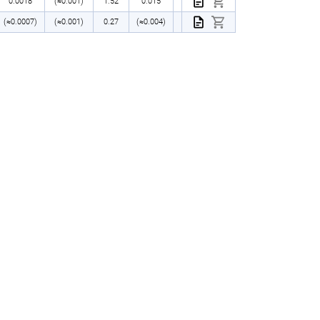
0.0018
(≈0.001)
1.52
0.015
44.6
—
7.46
8.8
(≈0.0007)
(≈0.001)
0.27
(≈0.004)
44.3
—
7.17
7.9