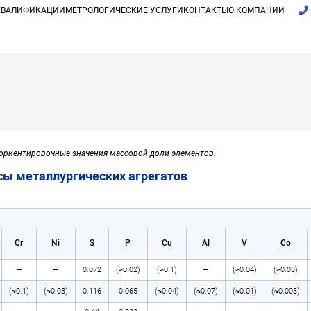
КВАЛИФИКАЦИИ
МЕТРОЛОГИЧЕСКИЕ УСЛУГИ
КОНТАКТЫ
О КОМПАНИИ
 ориентировочные значения массовой доли элементов.
ы металлургических агрегатов
Cr
Ni
S
P
Cu
Al
V
Co
—
—
0.072
(≈0.02)
(≈0.1)
—
(≈0.04)
(≈0.03)
(≈0.1)
(≈0.03)
0.116
0.065
(≈0.04)
(≈0.07)
(≈0.01)
(≈0.003)