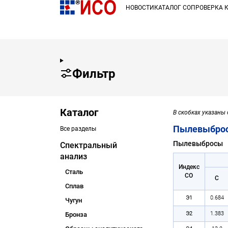
НОВОСТИ
КАТАЛОГ СО
ПРОВЕРКА 
Фильтр
Каталог
В скобках указаны
Пылевыброс
Все разделы
Пылевыбросы
Спектральный
анализ
Индекс
Сталь
СО
C
Сплав
Э1
0.684
Чугун
Э2
1.383
Бронза