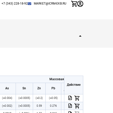
+7 (343) 228-18-92
MARKET@ICRM-EKB.RU
Массовая доля элементов
Действие
Fe
As
Sn
Zn
Pb
FeO
SiO₂
CaO
общее
(≈0.004)
(≈0.0005)
(≈0.2)
(≈0.05)
29.7
(≈21)
10.3
5.85
(≈0.002)
(≈0.0005)
0.59
0.276
56.4
6.2
1.76
7.97